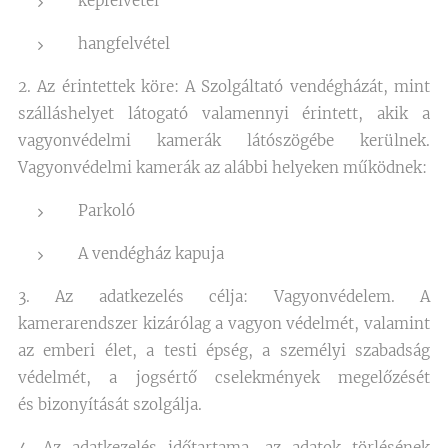
képfelvétel
hangfelvétel
2. Az érintettek köre: A Szolgáltató vendégházát, mint
szálláshelyet látogató valamennyi érintett, akik a
vagyonvédelmi kamerák látószögébe kerülnek.
Vagyonvédelmi kamerák az alábbi helyeken működnek:
Parkoló
A vendégház kapuja
3. Az adatkezelés célja: Vagyonvédelem. A
kamerarendszer kizárólag a vagyon védelmét, valamint
az emberi élet, a testi épség, a személyi szabadság
védelmét, a jogsértő cselekmények megelőzését
és bizonyítását szolgálja.
4. Az adatkezelés időtartama, az adatok törlésének