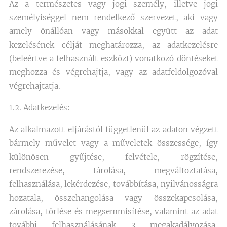
Az a természetes vagy jogi személy, illetve jogi
személyiséggel nem rendelkező szervezet, aki vagy
amely önállóan vagy másokkal együtt az adat
kezelésének célját meghatározza, az adatkezelésre
(beleértve a felhasznált eszközt) vonatkozó döntéseket
meghozza és végrehajtja, vagy az adatfeldolgozóval
végrehajtatja.
1.2. Adatkezelés:
Az alkalmazott eljárástól függetlenül az adaton végzett
bármely művelet vagy a műveletek összessége, így
különösen gyűjtése, felvétele, rögzítése,
rendszerezése, tárolása, megváltoztatása,
felhasználása, lekérdezése, továbbítása, nyilvánosságra
hozatala, összehangolása vagy összekapcsolása,
zárolása, törlése és megsemmisítése, valamint az adat
további felhasználásának 3 megakadályozása,