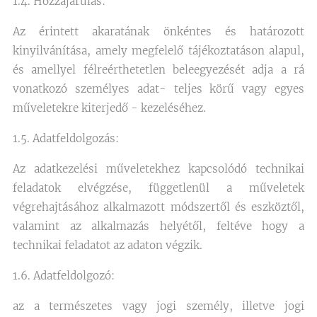
1.4. Hozzájárulás:
Az érintett akaratának önkéntes és határozott
kinyilvánítása, amely megfelelő tájékoztatáson alapul,
és amellyel félreérthetetlen beleegyezését adja a rá
vonatkozó személyes adat- teljes körű vagy egyes
műveletekre kiterjedő - kezeléséhez.
1.5. Adatfeldolgozás:
Az adatkezelési műveletekhez kapcsolódó technikai
feladatok elvégzése, függetlenül a műveletek
végrehajtásához alkalmazott módszertől és eszköztől,
valamint az alkalmazás helyétől, feltéve hogy a
technikai feladatot az adaton végzik.
1.6. Adatfeldolgozó:
az a természetes vagy jogi személy, illetve jogi