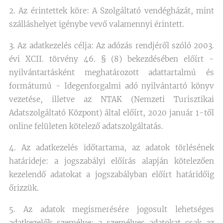
2. Az érintettek köre: A Szolgáltató vendégházát, mint
szálláshelyet igénybe vevő valamennyi érintett.
3. Az adatkezelés célja: Az adózás rendjéről szóló 2003.
évi XCII. törvény 46. § (8) bekezdésében előírt -
nyilvántartásként meghatározott adattartalmú és
formátumú - Idegenforgalmi adó nyilvántartó könyv
vezetése, illetve az NTAK (Nemzeti Turisztikai
Adatszolgáltató Központ) által előírt, 2020 január 1-től
online felületen kötelező adatszolgáltatás.
4. Az adatkezelés időtartama, az adatok törlésének
határideje: a jogszabályi előírás alapján kötelezően
kezelendő adatokat a jogszabályban előírt határidőig
őrizzük.
5. Az adatok megismerésére jogosult lehetséges
adatkezelők személye: a személyes adatokat csak az