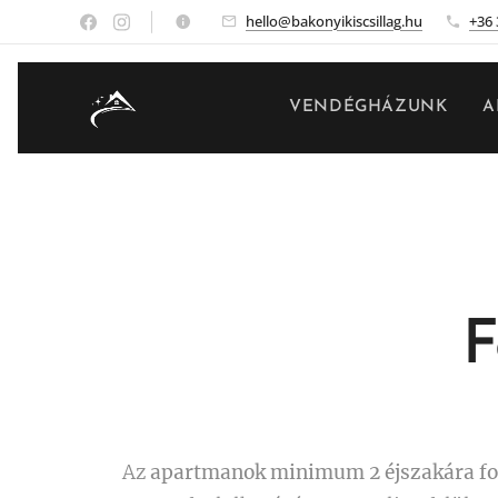
hello@bakonyikiscsillag.hu
+36
VENDÉGHÁZUNK
A
F
Az
apartmanok minimum 2 éjszakára fo