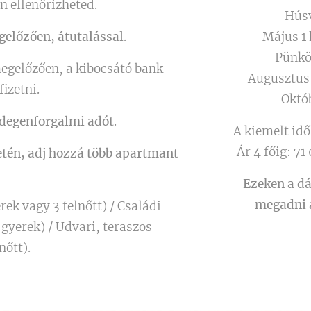
en ellenőrizheted.
Húsv
gelőzően, átutalással
.
Május 1 
Pünkö
megelőzően, a kibocsátó bank
Augusztus 
fizetni.
Októ
idegenforgalmi adót
.
A kiemelt idő
Ár 4 főig: 71
etén, adj hozzá több apartmant
!
Ezeken a dá
megadni a
ek vagy 3 felnőtt) / Családi
 gyerek) / Udvari, teraszos
nőtt).