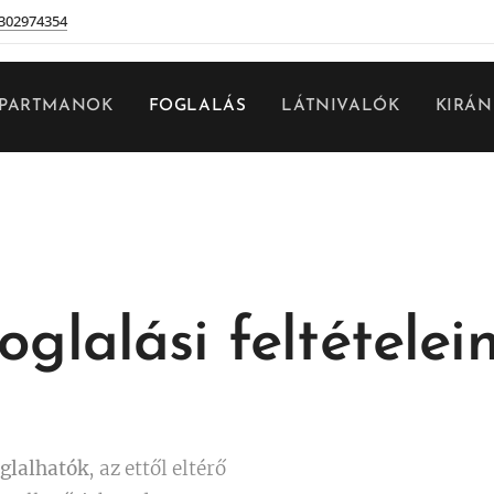
 302974354
PARTMANOK
FOGLALÁS
LÁTNIVALÓK
KIRÁ
oglalási feltételei
glalhatók
, az ettől eltérő