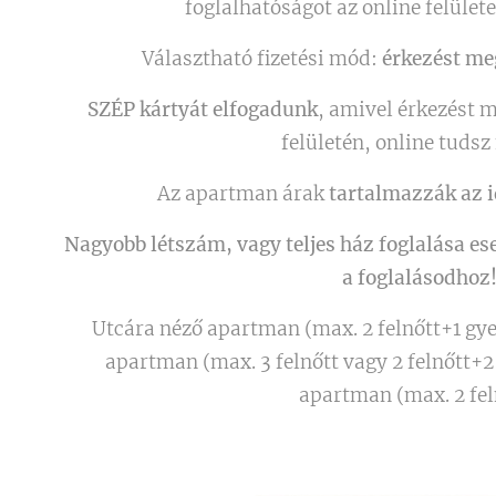
foglalhatóságot az online felület
Választható fizetési mód:
érkezést me
SZÉP kártyát elfogadunk
, amivel érkezést 
felületén, online tudsz 
Az apartman árak
tartalmazzák az 
Nagyobb létszám, vagy teljes ház foglalása es
a foglalásodhoz
Utcára néző apartman (max. 2 felnőtt+1 gyer
apartman (max. 3 felnőtt vagy 2 felnőtt+2
apartman (max. 2 fel